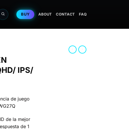
BUY
ABOUT
CONTACT
FAQ
EN
HD/ IPS/
encia de juego
NWG27Q
HD de la mejor
respuesta de 1