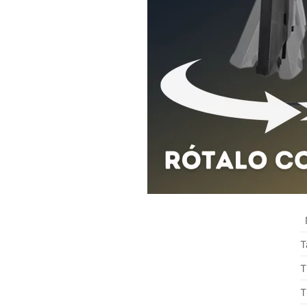
T
T
T