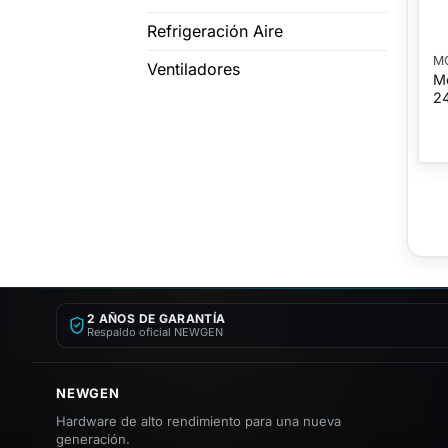
Refrigeración Aire
M
Ventiladores
M
24
2 AÑOS DE GARANTÍA
Respaldo oficial NEWGEN
NEWGEN
Hardware de alto rendimiento para una nueva
generación.