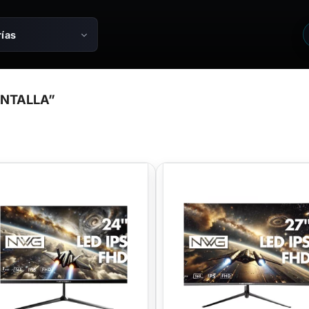
ías
NTALLA”