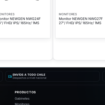
ONITORES
MONITORES
onitor NEWGEN NWG24F
Monitor NEWGEN NWG27F
″/ FHD/ IPS/ 165Hz/ 1MS
27″/ FHD/ IPS/ 165Hz/ 1MS
ENVÍOS A TODO CHILE
Despachos a nivel nacional
PRODUCTOS
Gabinetes
Monitores