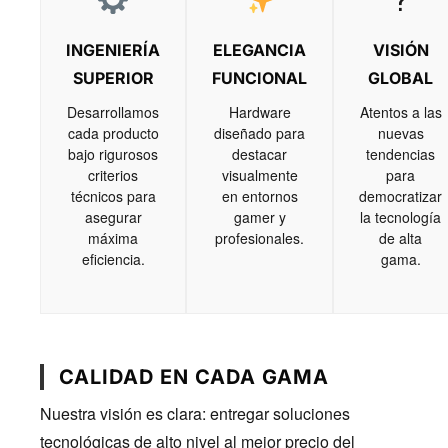
INGENIERÍA
ELEGANCIA
VISIÓN
SUPERIOR
FUNCIONAL
GLOBAL
Desarrollamos
Hardware
Atentos a las
cada producto
diseñado para
nuevas
bajo rigurosos
destacar
tendencias
criterios
visualmente
para
técnicos para
en entornos
democratizar
asegurar
gamer y
la tecnología
máxima
profesionales.
de alta
eficiencia.
gama.
CALIDAD EN CADA GAMA
Nuestra visión es clara: entregar soluciones
tecnológicas de alto nivel al mejor precio del