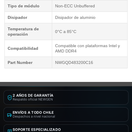
Tipo de módulo
Non-ECC Unbuffered
Disipador
Disipador de aluminio
Temperatura de
0°C a 85°C
operación
Compatible con plataformas Intel y
Compatibilidad
AMD DDR4
Part Number
NWGQD483200C16
2 AÑOS DE GARANTÍA
Respaldo oficial NEWGEN
ENVÍOS A TODO CHILE
Despachos a nivel nacional
SOPORTE ESPECIALIZADO