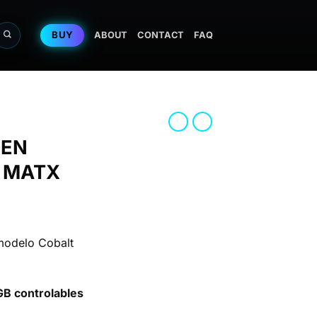
BUY
ABOUT
CONTACT
FAQ
GEN
 MATX
odelo Cobalt
GB controlables