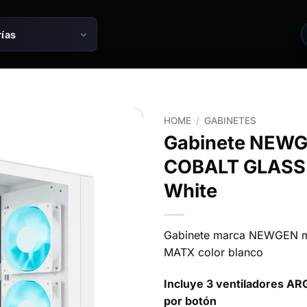
ías
HOME
/
GABINETES
Gabinete NEW
COBALT GLASS
White
Gabinete marca NEWGEN m
MATX color blanco
Incluye 3 ventiladores AR
por botón