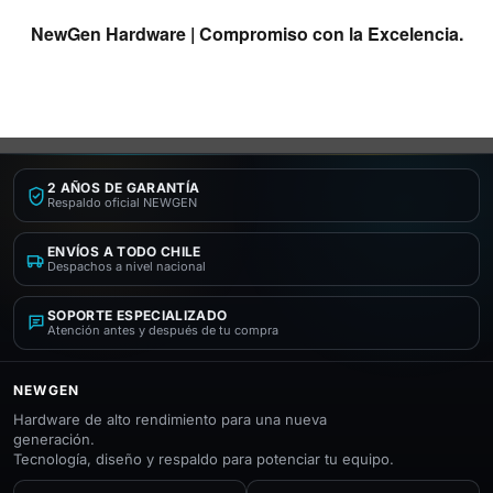
NewGen Hardware | Compromiso con la Excelencia.
2 AÑOS DE GARANTÍA
Respaldo oficial NEWGEN
ENVÍOS A TODO CHILE
Despachos a nivel nacional
SOPORTE ESPECIALIZADO
Atención antes y después de tu compra
NEWGEN
Hardware de alto rendimiento para una nueva
generación.
Tecnología, diseño y respaldo para potenciar tu equipo.